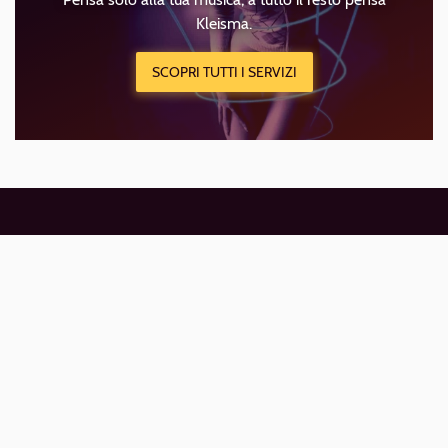
Kleisma.
SCOPRI TUTTI I SERVIZI
Navigazione
Promozione artisti
footer
Musicisti e Insegnanti
Band e Formazioni
Blog
Eventi Live
Login
Iscriviti, è gratis
Privacy Policy
Termini di servizio