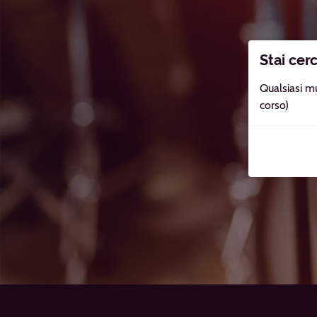
Stai cer
Qualsiasi mu
corso)