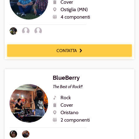
Cover
Repertorio
Ostiglia (MN)
Luogo
4 componenti
Numero
componenti
CONTATTA
BlueBerry
The Best of Rock!!
Rock
Generi
Cover
Repertorio
Oristano
Luogo
2 componenti
Numero
componenti