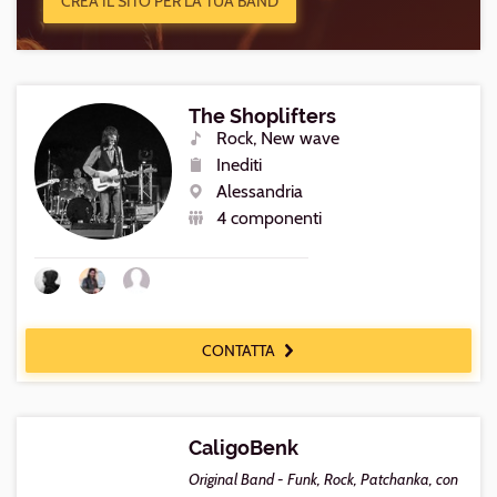
CREA IL SITO PER LA TUA BAND
The Shoplifters
Rock, New wave
Generi
Inediti
Repertorio
Alessandria
Luogo
4 componenti
Numero
componenti
CONTATTA
CaligoBenk
Original Band - Funk, Rock, Patchanka, con