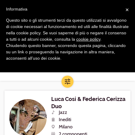
Navigazione
Apri
×
principale
Informativa
navi
Questo sito o gli strumenti terzi da questo utilizzati si avvalgono
di cookie necessari al funzionamento ed utili alle finalità illustrate
RICERCA AVANZATA
CERCA PER NOME
nella cookie policy. Se vuoi saperne di più o negare il consenso
a tutti o ad alcuni cookie, consulta la
cookie policy
.
Cerca
Chiudendo questo banner, scorrendo questa pagina, cliccando
Trova formazioni vicino a
su un link o proseguendo la navigazione in altra maniera,
formazioni
acconsenti all’uso dei cookie.
Apri/Chiudi
filtri
Luca Cosi & Federica Cerizza
Duo
Jazz
Generi
Inediti
Repertorio
Milano
Luogo
2 componenti