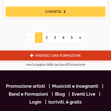
CONTATTA
«
1
2
3
4
5
»
INSERISCI UNA FORMAZIONE
crea la pagina della tua band/formazione
Navigazione
Promozione artisti
Musicisti e Insegnanti
footer
Band e Formazioni
Blog
Eventi Live
Login
Iscriviti, è gratis