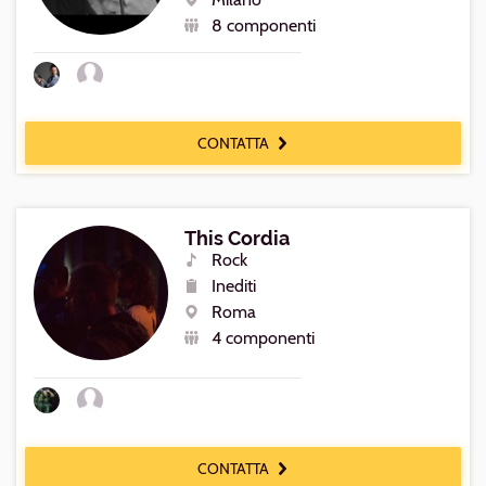
Luogo
8 componenti
Numero
componenti
CONTATTA
This Cordia
Rock
Generi
Inediti
Repertorio
Roma
Luogo
4 componenti
Numero
componenti
CONTATTA