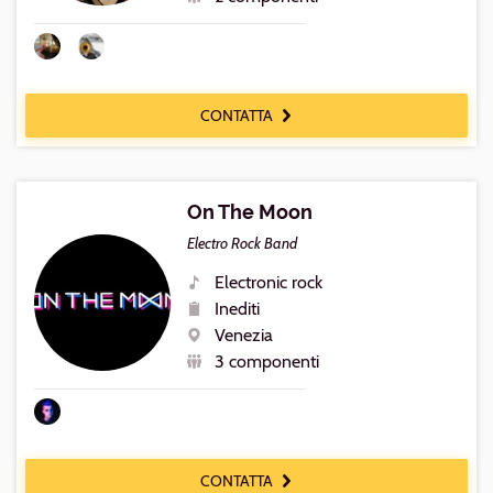
Numero
componenti
CONTATTA
On The Moon
Electro Rock Band
Electronic rock
Generi
Inediti
Repertorio
Venezia
Luogo
3 componenti
Numero
componenti
CONTATTA