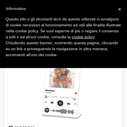
Navigazione
Apri
×
principale
Informativa
navi
Kleisma
Questo sito o gli strumenti terzi da questo utilizzati si avvalgono
di cookie necessari al funzionamento ed utili alle finalità illustrate
Blog
nella cookie policy. Se vuoi saperne di più o negare il consenso
a tutti o ad alcuni cookie, consulta la
cookie policy
.
Chiudendo questo banner, scorrendo questa pagina, cliccando
su un link o proseguendo la navigazione in altra maniera,
ARTICOLI PER ARGOMENTO:
ACCESSORI E GADGET
acconsenti all’uso dei cookie.