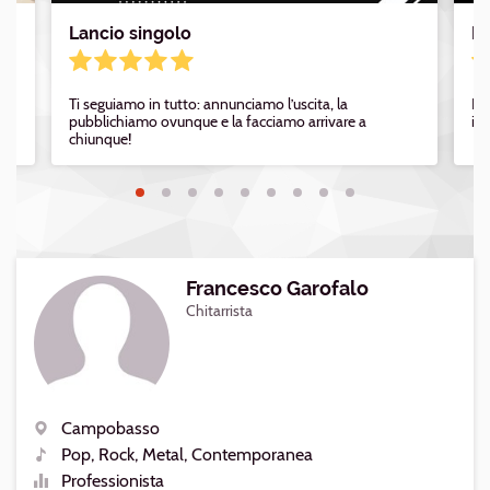
Lancio singolo
Di
Ti seguiamo in tutto: annunciamo l’uscita, la
Pub
pubblichiamo ovunque e la facciamo arrivare a
i 
chiunque!
Francesco Garofalo
Chitarrista
Campobasso
Luogo
Pop, Rock, Metal, Contemporanea
Generi
Professionista