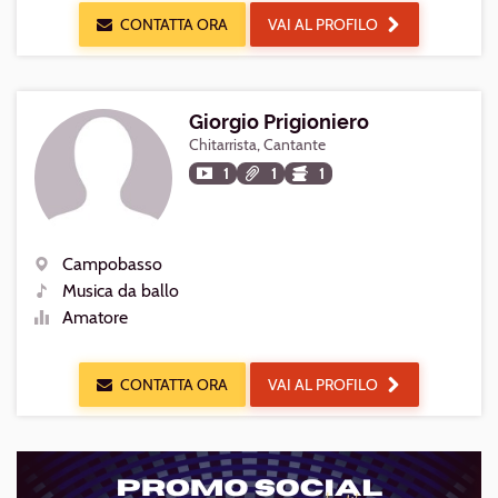
CONTATTA ORA
VAI AL PROFILO
Giorgio Prigioniero
Chitarrista, Cantante
1
1
1
Campobasso
Luogo
Musica da ballo
Generi
Amatore
Livello
CONTATTA ORA
VAI AL PROFILO