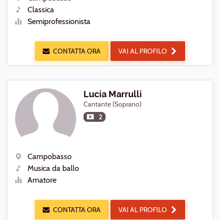
Luogo
Classica
Generi
Semiprofessionista
Livello
CONTATTA ORA
VAI AL PROFILO
Lucia Marrulli
Cantante (Soprano)
2
Campobasso
Luogo
Musica da ballo
Generi
Amatore
Livello
CONTATTA ORA
VAI AL PROFILO