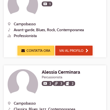
1
Campobasso
Luogo
Avant-garde, Blues, Rock, Contemporanea
Generi
Professionista
Livello
CONTATTA ORA
VAI AL PROFILO
Alessia Cerminara
Percussionista
2
3
2
Campobasso
Luogo
Classica, Blues, Jazz, Contemporanea