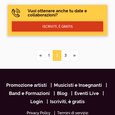
Vuoi ottenere anche tu date e
collaborazioni?
ISCRIVITI, È GRATIS
«
1
2
3
»
Navigazione
Promozione artisti
Musicisti e Insegnanti
footer
Band e Formazioni
Blog
Eventi Live
Login
Iscriviti, è gratis
Privacy Policy
Termini di servizio