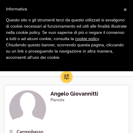
Navigazione
Apri
×
principale
Informativa
navi
Ordina per
Questo sito o gli strumenti terzi da questo utilizzati si avvalgono
di cookie necessari al funzionamento ed utili alle finalità illustrate
Musicisti di Campobasso
nella cookie policy. Se vuoi saperne di più o negare il consenso
a tutti o ad alcuni cookie, consulta la
cookie policy
.
Chiudendo questo banner, scorrendo questa pagina, cliccando
Qualsiasi musicista di qualunque livello nel raggio di 30 km da
su un link o proseguendo la navigazione in altra maniera,
Campobasso, con qualunque livello di studi (inclusi studi in
acconsenti all’uso dei cookie.
corso)
-
Estendi/Restringi la ricerca
Apri/Chiudi
filtri
Angelo Giovannitti
Pianista
Campobasso