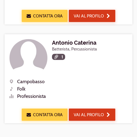
Livello
CONTATTA ORA
VAI AL PROFILO
Antonio Caterina
Batterista, Percussionista
1
Campobasso
Luogo
Folk
Generi
Professionista
Livello
CONTATTA ORA
VAI AL PROFILO