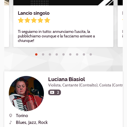
Lancio singolo
Di
Ti seguiamo in tutto: annunciamo l’uscita, la
Pub
pubblichiamo ovunque e la facciamo arrivare a
i 
chiunque!
Luciana Biasiol
Violista, Cantante (Contralto), Corista (Contral
2
Torino
Luogo
Blues, Jazz, Rock
Generi