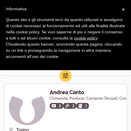
Navigazione
Apri
×
principale
Informativa
navi
Ordina per
Questo sito o gli strumenti terzi da questo utilizzati si avvalgono
di cookie necessari al funzionamento ed utili alle finalità illustrate
Coristi di Torino
nella cookie policy. Se vuoi saperne di più o negare il consenso
a tutti o ad alcuni cookie, consulta la
cookie policy
.
Chiudendo questo banner, scorrendo questa pagina, cliccando
Qualsiasi corista di qualunque livello nel raggio di 30 km da
su un link o proseguendo la navigazione in altra maniera,
Torino, con qualunque livello di studi (inclusi studi in corso)
-
acconsenti all’uso dei cookie.
Estendi/Restringi la ricerca
Apri/Chiudi
filtri
Andrea Canto
Chitarrista, Producer, Cantante (Tenore), Corist
3
2
1
Torino