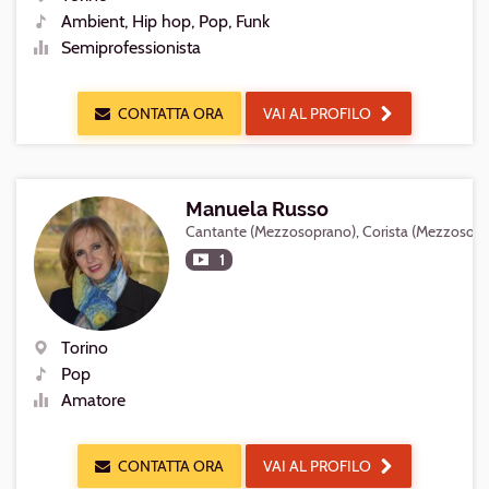
Luogo
Ambient, Hip hop, Pop, Funk
Generi
Semiprofessionista
Livello
CONTATTA ORA
VAI AL PROFILO
Manuela Russo
Cantante (Mezzosoprano), Corista (Mezzosopr
1
Torino
Luogo
Pop
Generi
Amatore
Livello
CONTATTA ORA
VAI AL PROFILO