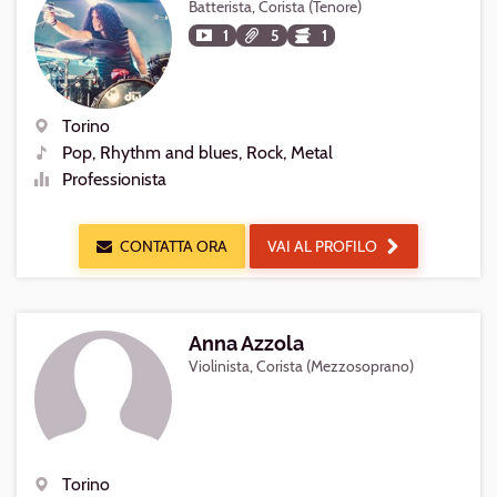
Batterista, Corista (Tenore)
1
5
1
Torino
Luogo
Pop, Rhythm and blues, Rock, Metal
Generi
Professionista
Livello
CONTATTA ORA
VAI AL PROFILO
Anna Azzola
Violinista, Corista (Mezzosoprano)
Torino