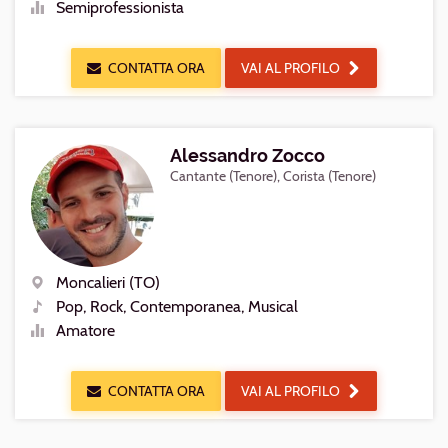
Semiprofessionista
Livello
CONTATTA ORA
VAI AL PROFILO
Alessandro Zocco
Cantante (Tenore), Corista (Tenore)
Moncalieri (TO)
Luogo
Pop, Rock, Contemporanea, Musical
Generi
Amatore
Livello
CONTATTA ORA
VAI AL PROFILO