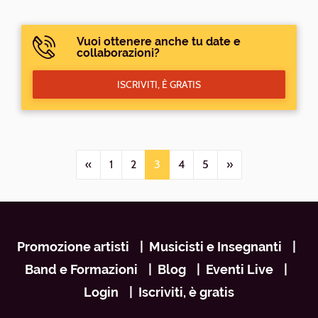
Vuoi ottenere anche tu date e
collaborazioni?
ISCRIVITI, È GRATIS
«
1
2
3
4
5
»
Navigazione
Promozione artisti
Musicisti e Insegnanti
footer
Band e Formazioni
Blog
Eventi Live
Login
Iscriviti, è gratis