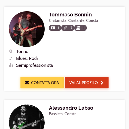
Tommaso Bonnin
Chitarrista, Cantante, Corista
1
2
1
Torino
Luogo
Blues, Rock
Generi
Semiprofessionista
Livello
CONTATTA ORA
VAI AL PROFILO
Alessandro Labso
Bassista, Corista