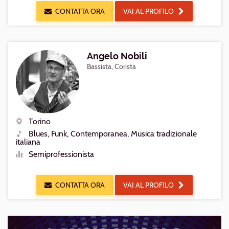
CONTATTA ORA
VAI AL PROFILO
Angelo Nobili
Bassista, Corista
Torino
Luogo
Blues, Funk, Contemporanea, Musica tradizionale
Generi
italiana
Semiprofessionista
Livello
CONTATTA ORA
VAI AL PROFILO