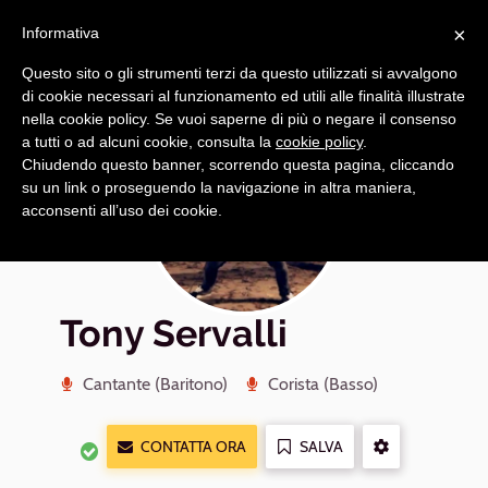
Navigazione
Apri
×
principale
Informativa
navi
Questo sito o gli strumenti terzi da questo utilizzati si avvalgono
di cookie necessari al funzionamento ed utili alle finalità illustrate
nella cookie policy. Se vuoi saperne di più o negare il consenso
a tutti o ad alcuni cookie, consulta la
cookie policy
.
Chiudendo questo banner, scorrendo questa pagina, cliccando
su un link o proseguendo la navigazione in altra maniera,
acconsenti all’uso dei cookie.
Tony Servalli
Cantante (Baritono)
Corista (Basso)
CONTATTA ORA
SALVA
ALTRE