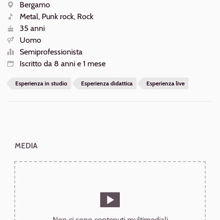
AZIONI
Bergamo
Luogo
Metal, Punk rock, Rock
Generi
35 anni
Età
Uomo
Sesso
Semiprofessionista
Livello
Iscritto da 8 anni e 1 mese
Iscrizione
Esperienza in studio
Esperienza didattica
Esperienza live
MEDIA
Non ci sono contenuti multimediali