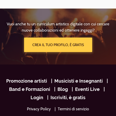
Vuoi anche tu un curriculum artistico digitale con cui cercare
nuove collaborazioni ed ottenere ingaggi?
CREA IL TUO PROFILO, È GRATIS
Navigazione
Promozione artisti
Musicisti e Insegnanti
footer
Band e Formazioni
Blog
Eventi Live
Login
Iscriviti, è gratis
Privacy Policy
Termini di servizio