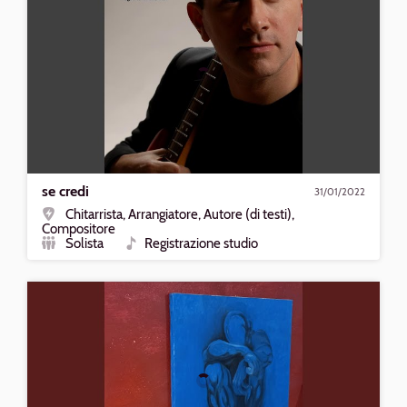
credi
se credi
31/01/2022
Chitarrista, Arrangiatore, Autore (di testi),
Ruolo
Compositore
Solista
Registrazione studio
Formazione
Tipo
Riproduci
La
magia
del
silenzio