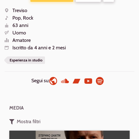
ALTRE
AZIONI
Treviso
Luogo
Pop, Rock
Generi
63 anni
Età
Uomo
Sesso
Amatore
Livello
Iscritto da 4 anni e 2 mesi
Iscrizione
Esperienza in studio
Segui su:
MEDIA
Mostra filtri
Riproduci
se