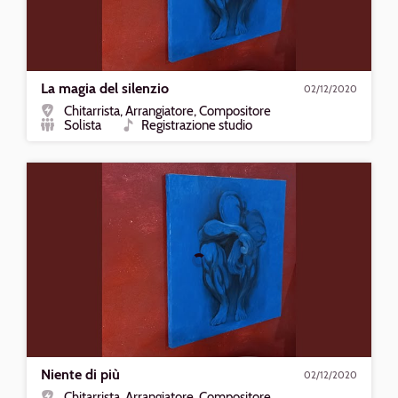
La magia del silenzio
02/12/2020
Chitarrista, Arrangiatore, Compositore
Ruolo
Solista
Registrazione studio
Formazione
Tipo
Riproduci
Niente
di
più
Niente di più
02/12/2020
Chitarrista, Arrangiatore, Compositore