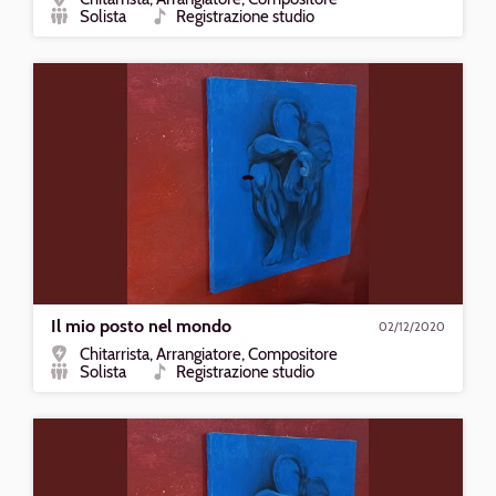
Ruolo
Solista
Registrazione studio
Formazione
Tipo
Riproduci
Il
mio
posto
nel
mondo
Il mio posto nel mondo
02/12/2020
Chitarrista, Arrangiatore, Compositore
Ruolo
Solista
Registrazione studio
Formazione
Tipo
Riproduci
Lei