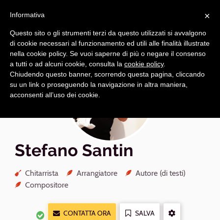
Navigazione
Apri
×
principale
Informativa
navi
Questo sito o gli strumenti terzi da questo utilizzati si avvalgono
di cookie necessari al funzionamento ed utili alle finalità illustrate
nella cookie policy. Se vuoi saperne di più o negare il consenso
a tutti o ad alcuni cookie, consulta la
cookie policy
.
Chiudendo questo banner, scorrendo questa pagina, cliccando
su un link o proseguendo la navigazione in altra maniera,
acconsenti all’uso dei cookie.
Stefano Santin
Chitarrista
Arrangiatore
Autore (di testi)
Compositore
CONTATTA ORA
SALVA