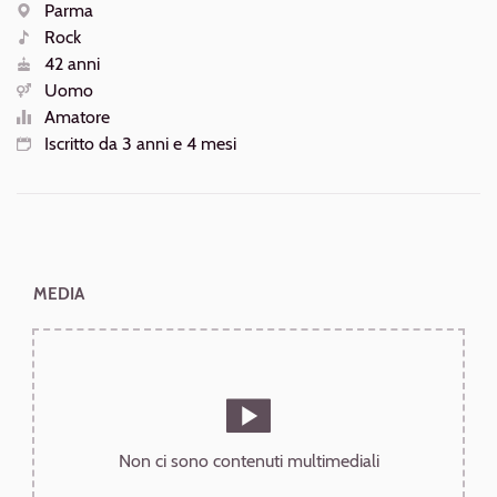
AZIONI
Parma
Luogo
Rock
Generi
42 anni
Età
Uomo
Sesso
Amatore
Livello
Iscritto da 3 anni e 4 mesi
Iscrizione
MEDIA
Non ci sono contenuti multimediali