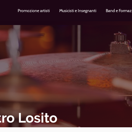
Promozione artisti
Musicisti e Insegnanti
Band e Formaz
tro Losito