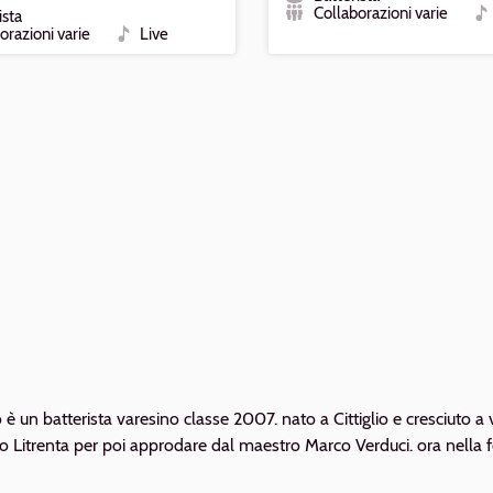
Ruolo
Collaborazioni varie
ista
Formazione
Ti
orazioni varie
Live
e
Tipo
o è un batterista varesino classe 2007. nato a Cittiglio e cresciuto a
o Litrenta per poi approdare dal maestro Marco Verduci. ora nell