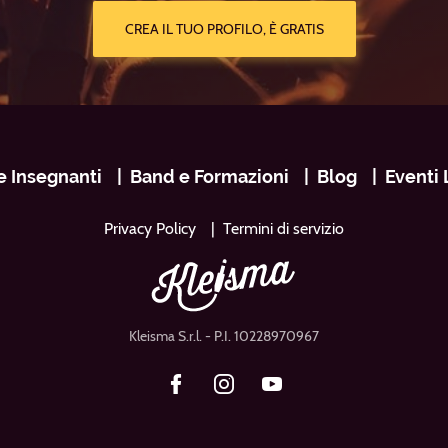
CREA IL TUO PROFILO, È GRATIS
e Insegnanti
Band e Formazioni
Blog
Eventi 
Privacy Policy
Termini di servizio
Kleisma S.r.l.
- P.I. 10228970967
Facebook
Instagram
Youtube