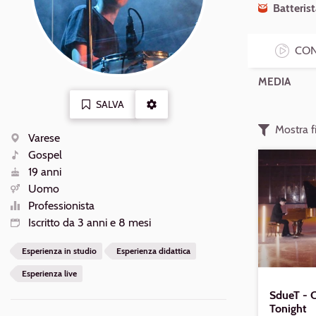
Batteris
CON
MEDIA
SALVA
ALTRE
AZIONI
Mostra fi
Varese
Luogo
Gospel
Riproduci
SdueT
Generi
19 anni
-
Età
Uomo
Can
You
Sesso
Professionista
Feel
Livello
Iscritto da 3 anni e 8 mesi
the
Love
Iscrizione
Tonight
Esperienza in studio
Esperienza didattica
Esperienza live
SdueT - C
Tonight