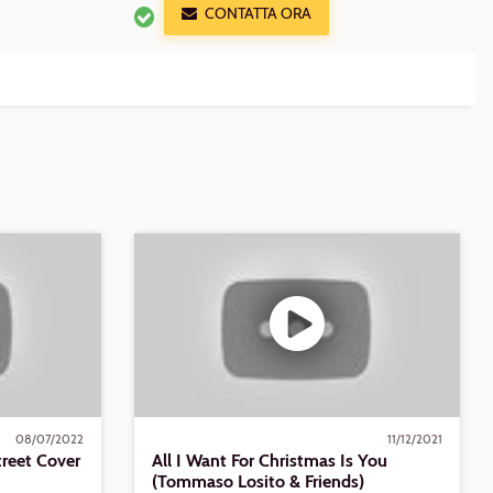
CONTATTA ORA
Riproduci
All
I
Want
For
Christmas
Is
You
(Tommaso
Losito
&
Friends)
08/07/2022
11/12/2021
reet Cover
All I Want For Christmas Is You
(Tommaso Losito & Friends)