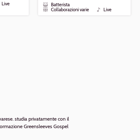
Live
Batterista
po
Ruolo
Collaborazioni varie
Live
Formazione
Tipo
 varese. studia privatamente con il
a formazione Greensleeves Gospel