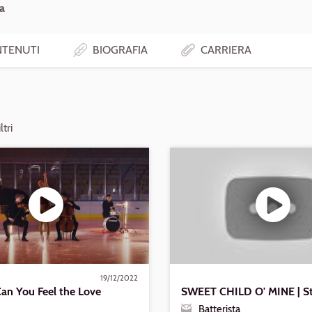
ta
TENUTI
BIOGRAFIA
CARRIERA
ltri
Riproduci
SWEET
CHILD
O'
MINE
|
Street
Cover
19/12/2022
an You Feel the Love
SWEET CHILD O' MINE | St
Batterista