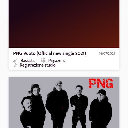
PNG Vuoto (Official new single 2021)
16/07/2021
Bassista
Pngazers
Ruolo
Formazione
Registrazione studio
Tipo
Riproduci
PNG
Se
Questa
e'
(Official
video
PNG)