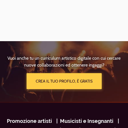
Vuoi anche tu un curriculum artistico digitale con cui cercare
nuove collaborazioni ed ottenere ingaggi?
CREA IL TUO PROFILO, È GRATIS
Navigazione
Promozione artisti
Musicisti e Insegnanti
footer