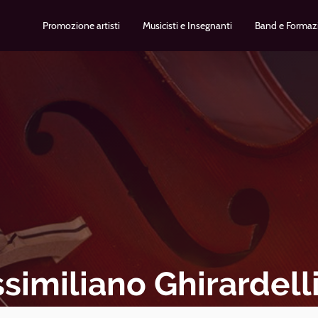
Promozione artisti
Musicisti e Insegnanti
Band e Formaz
similiano Ghirardell