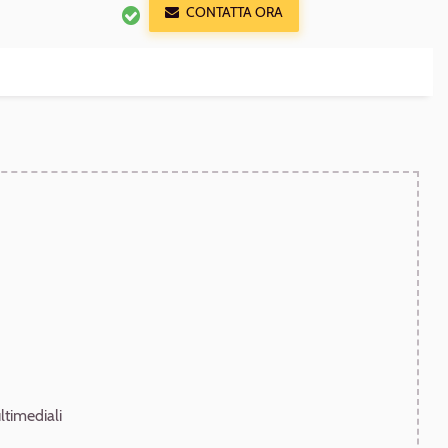
CONTATTA ORA
timediali