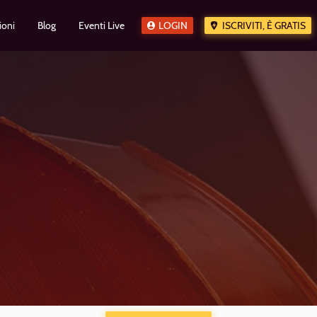
ioni
Blog
Eventi Live
LOGIN
ISCRIVITI, È GRATIS
i