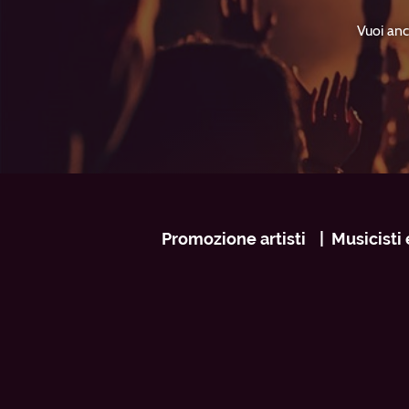
Vuoi anc
Navigazione
Promozione artisti
Musicisti 
footer