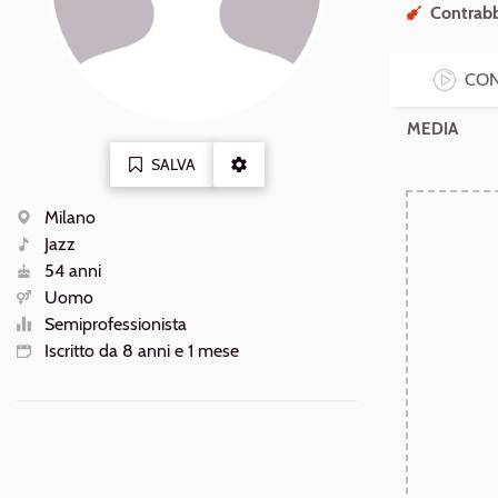
Contrabb
CON
MEDIA
SALVA
ALTRE
AZIONI
Milano
Luogo
Jazz
Generi
54 anni
Età
Uomo
Sesso
Semiprofessionista
Livello
Iscritto da 8 anni e 1 mese
Iscrizione