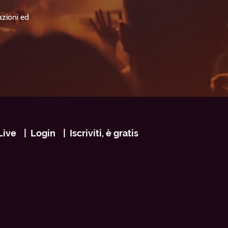
azioni ed
Live
Login
Iscriviti, è gratis