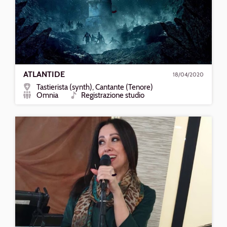
ATLANTIDE
18/04/2020
Tastierista (synth), Cantante (Tenore)
Ruolo
Omnia
Registrazione studio
Formazione
Tipo
Riproduci
Ritorneremo
a
Cantare