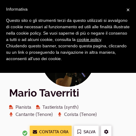
Navigazione
Apri
×
principale
Informativa
navi
Questo sito o gli strumenti terzi da questo utilizzati si avvalgono
di cookie necessari al funzionamento ed utili alle finalità illustrate
nella cookie policy. Se vuoi saperne di più o negare il consenso
a tutti o ad alcuni cookie, consulta la
cookie policy
.
Chiudendo questo banner, scorrendo questa pagina, cliccando
su un link o proseguendo la navigazione in altra maniera,
acconsenti all’uso dei cookie.
Mario Taverriti
Pianista
Tastierista (synth)
Cantante (Tenore)
Corista (Tenore)
CONTATTA ORA
SALVA