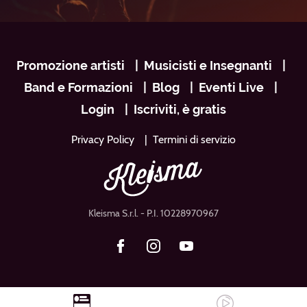
Navigazione
Promozione artisti
Musicisti e Insegnanti
footer
Band e Formazioni
Blog
Eventi Live
Login
Iscriviti, è gratis
Privacy Policy
Termini di servizio
Kleisma S.r.l.
- P.I. 10228970967
Facebook
Instagram
Youtube
a
H
C