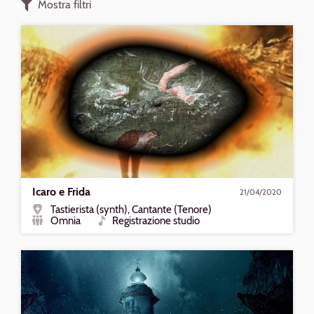
Mostra filtri
Riproduci
Icaro
e
Frida
Icaro e Frida
21/04/2020
Tastierista (synth), Cantante (Tenore)
Ruolo
Omnia
Registrazione studio
Formazione
Tipo
Riproduci
ATLANTIDE