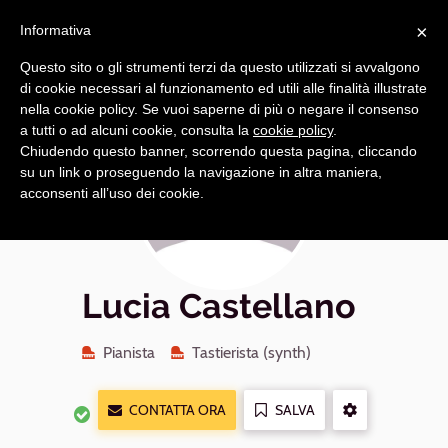
Navigazione
Apri
×
principale
Informativa
navi
Questo sito o gli strumenti terzi da questo utilizzati si avvalgono
di cookie necessari al funzionamento ed utili alle finalità illustrate
nella cookie policy. Se vuoi saperne di più o negare il consenso
a tutti o ad alcuni cookie, consulta la
cookie policy
.
Chiudendo questo banner, scorrendo questa pagina, cliccando
su un link o proseguendo la navigazione in altra maniera,
acconsenti all’uso dei cookie.
Lucia Castellano
Pianista
Tastierista (synth)
CONTATTA ORA
SALVA
ALTRE