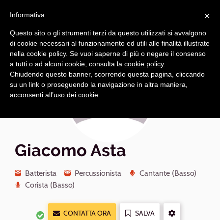
Navigazione
Apri
×
principale
Informativa
navi
Questo sito o gli strumenti terzi da questo utilizzati si avvalgono
di cookie necessari al funzionamento ed utili alle finalità illustrate
nella cookie policy. Se vuoi saperne di più o negare il consenso
a tutti o ad alcuni cookie, consulta la
cookie policy
.
Chiudendo questo banner, scorrendo questa pagina, cliccando
su un link o proseguendo la navigazione in altra maniera,
acconsenti all’uso dei cookie.
Giacomo Asta
Batterista
Percussionista
Cantante (Basso)
Corista (Basso)
CONTATTA ORA
SALVA