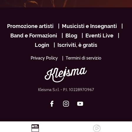
Navigazione
Promozione artisti
Musicisti e Insegnanti
footer
Band e Formazioni
Blog
Eventi Live
Login
Iscriviti, è gratis
Privacy Policy
Termini di servizio
Kleisma S.r.l.
- P.I. 10228970967
Facebook
Instagram
Youtube
H
C