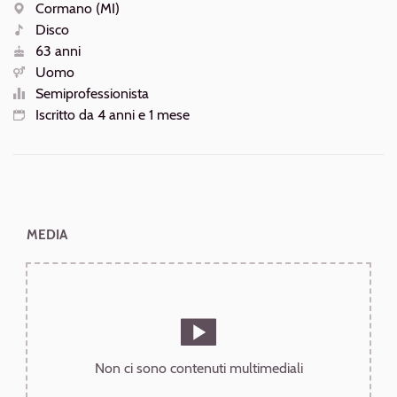
AZIONI
Cormano (MI)
Luogo
Disco
Generi
63 anni
Età
Uomo
Sesso
Semiprofessionista
Livello
Iscritto da 4 anni e 1 mese
Iscrizione
MEDIA
Non ci sono contenuti multimediali