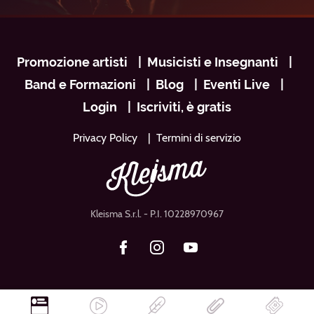
Navigazione
Promozione artisti
Musicisti e Insegnanti
footer
Band e Formazioni
Blog
Eventi Live
Login
Iscriviti, è gratis
Privacy Policy
Termini di servizio
Kleisma S.r.l.
- P.I. 10228970967
Facebook
Instagram
Youtube
a
H
C
B
C
E