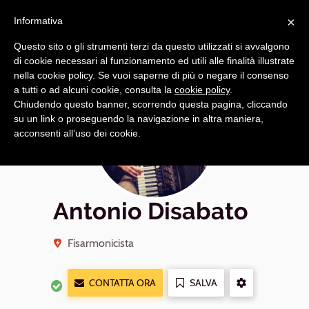
Navigazione
Apri
×
principale
Informativa
navi
Questo sito o gli strumenti terzi da questo utilizzati si avvalgono
di cookie necessari al funzionamento ed utili alle finalità illustrate
nella cookie policy. Se vuoi saperne di più o negare il consenso
a tutti o ad alcuni cookie, consulta la
cookie policy
.
Chiudendo questo banner, scorrendo questa pagina, cliccando
su un link o proseguendo la navigazione in altra maniera,
acconsenti all’uso dei cookie.
Antonio Disabato
Fisarmonicista
CONTATTA ORA
SALVA
ALTRE