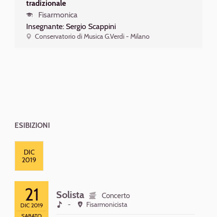
tradizionale
Fisarmonica
Insegnante: Sergio Scappini
Conservatorio di Musica G.Verdi - Milano
ESIBIZIONI
Calendario
DIC
2019
21
Solista
Concerto
-
Fisarmonicista
DIC 2019
SABATO