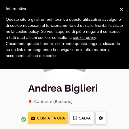
Navigazione
Apri
×
principale
Informativa
navi
Questo sito o gli strumenti terzi da questo utilizzati si avvalgono
di cookie necessari al funzionamento ed utili alle finalità illustrate
nella cookie policy. Se vuoi saperne di più o negare il consenso
a tutti o ad alcuni cookie, consulta la
cookie policy
.
Chiudendo questo banner, scorrendo questa pagina, cliccando
su un link o proseguendo la navigazione in altra maniera,
acconsenti all’uso dei cookie.
Andrea Biglieri
Cantante (Baritono)
CONTATTA ORA
SALVA
ALTRE