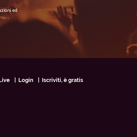
azioni ed
Live
Login
Iscriviti, è gratis