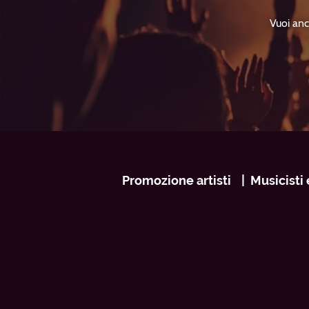
Vuoi anc
Navigazione
Promozione artisti
Musicisti 
footer