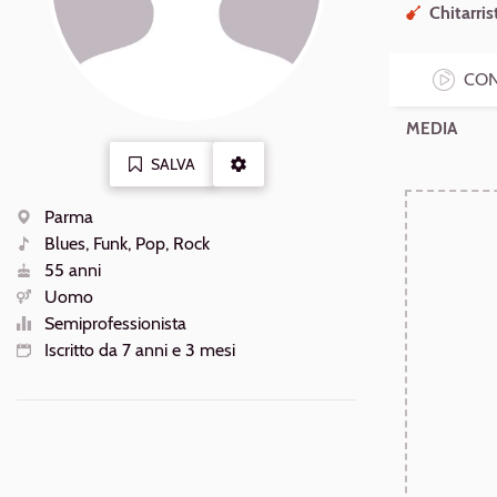
Chitarris
CON
MEDIA
SALVA
ALTRE
AZIONI
Parma
Luogo
Blues, Funk, Pop, Rock
Generi
55 anni
Età
Uomo
Sesso
Semiprofessionista
Livello
Iscritto da 7 anni e 3 mesi
Iscrizione