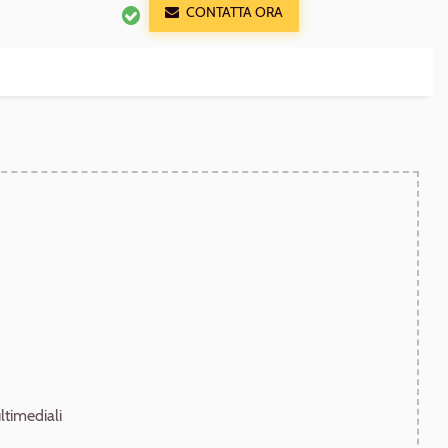
CONTATTA ORA
timediali