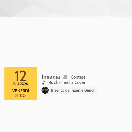
12
Inxania
Contest
Rock
-
Inediti, Cover
GIU 2026
Inserito da
Inxania Band
VENERDÌ
21:24