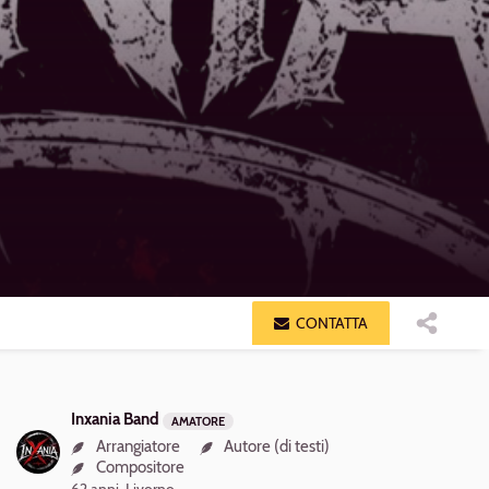
CONTATTA
CONDIV
Componenti
Inxania Band
AMATORE
Arrangiatore
Autore (di testi)
Compositore