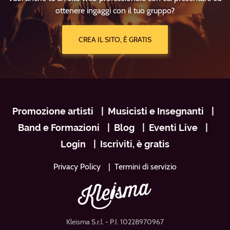
ottenere ingaggi con il tuo gruppo?
CREA IL SITO, È GRATIS
Navigazione
Promozione artisti
Musicisti e Insegnanti
footer
Band e Formazioni
Blog
Eventi Live
Login
Iscriviti, è gratis
Privacy Policy
Termini di servizio
Kleisma S.r.l.
- P.I. 10228970967